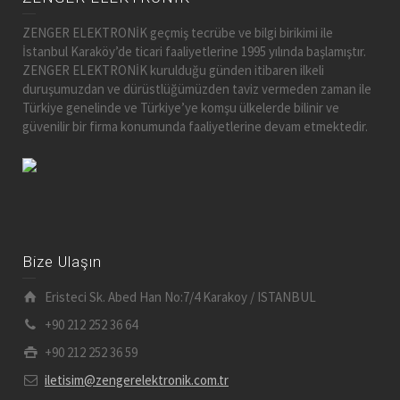
ZENGER ELEKTRONİK geçmiş tecrübe ve bilgi birikimi ile
İstanbul Karaköy’de ticari faaliyetlerine 1995 yılında başlamıştır.
ZENGER ELEKTRONİK kurulduğu günden itibaren ilkeli
duruşumuzdan ve dürüstlüğümüzden taviz vermeden zaman ile
Türkiye genelinde ve Türkiye’ye komşu ülkelerde bilinir ve
güvenilir bir firma konumunda faaliyetlerine devam etmektedir.
Bize Ulaşın
Eristeci Sk. Abed Han No:7/4 Karakoy / ISTANBUL
+90 212 252 36 64
+90 212 252 36 59
iletisim@zengerelektronik.com.tr