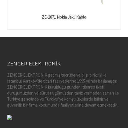
ZE-2871 Nokia Jaklı Kablo
ZENGER ELEKTRONİK
ZENGER ELEKTRONİK geçmiş tecrübe ve bilgi birikimi ile
İstanbul Karaköy’de ticari faaliyetlerine 1995 yılında başlamıştır.
ZENGER ELEKTRONİK kurulduğu günden itibaren ilkeli
duruşumuzdan ve dürüstlüğümüzden taviz vermeden zaman ile
Türkiye genelinde ve Türkiye’ye komşu ülkelerde bilinir ve
güvenilir bir firma konumunda faaliyetlerine devam etmektedir.