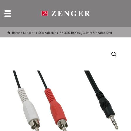
Home
Kablolar
RCA Kablolar
ZE-3030-10 2Rca / 3.5mm Str Kablo 10mt