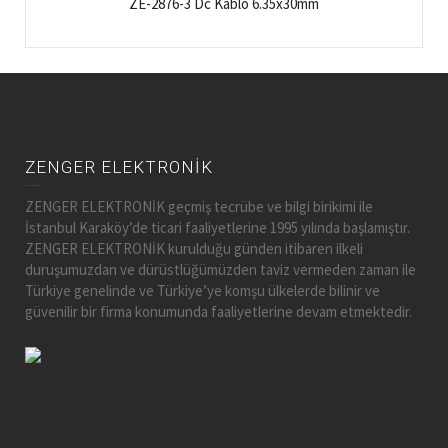
ZE-2876-3 Dc Kablo 6.35x30mm
ZENGER ELEKTRONİK
ZENGER ELEKTRONİK geçmiş tecrübe ve bilgi birikimi ile
İstanbul Karaköy’de ticari faaliyetlerine 1995 yılında başlamıştır.
ZENGER ELEKTRONİK kurulduğu günden itibaren ilkeli
duruşumuzdan ve dürüstlüğümüzden taviz vermeden zaman ile
Türkiye genelinde ve Türkiye’ye komşu ülkelerde bilinir ve
güvenilir bir firma konumunda faaliyetlerine devam etmektedir.