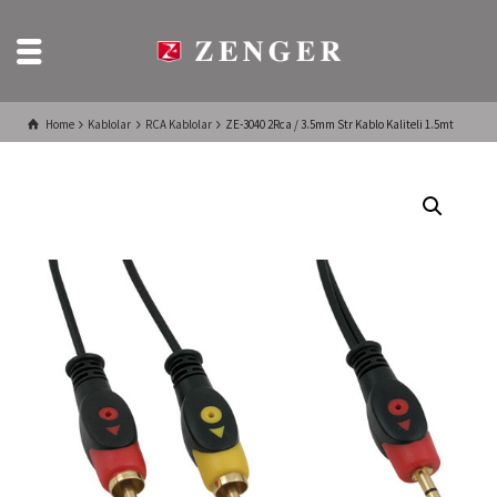
Home
Kablolar
RCA Kablolar
ZE-3040 2Rca / 3.5mm Str Kablo Kaliteli 1.5mt