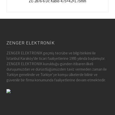
ZE-2876-6 Dc Kablo 4.75×4.2×1.75mm
ZENGER ELEKTRONİK
ZENGER ELEKTRONİK geçmiş tecrübe ve bilgi birikimi ile
İstanbul Karaköy’de ticari faaliyetlerine 1995 yılında başlamıştır.
ZENGER ELEKTRONİK kurulduğu günden itibaren ilkeli
duruşumuzdan ve dürüstlüğümüzden taviz vermeden zaman ile
Türkiye genelinde ve Türkiye’ye komşu ülkelerde bilinir ve
güvenilir bir firma konumunda faaliyetlerine devam etmektedir.