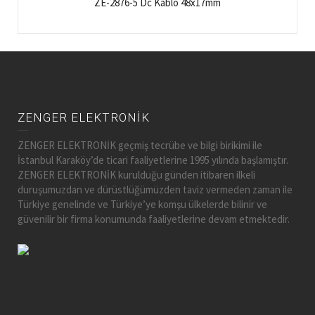
ZE-2876-5 Dc Kablo 48x17mm
ZENGER ELEKTRONİK
ZENGER ELEKTRONİK geçmiş tecrübe ve bilgi birikimi ile
İstanbul Karaköy’de ticari faaliyetlerine 1995 yılında başlamıştır.
ZENGER ELEKTRONİK kurulduğu günden itibaren ilkeli
duruşumuzdan ve dürüstlüğümüzden taviz vermeden zaman ile
Türkiye genelinde ve Türkiye’ye komşu ülkelerde bilinir ve
güvenilir bir firma konumunda faaliyetlerine devam etmektedir.