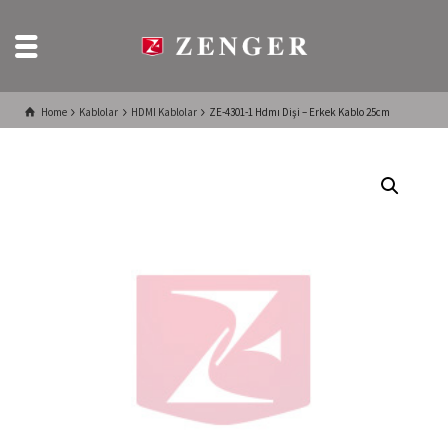
Home
Kablolar
HDMI Kablolar
ZE-4301-1 Hdmı Dişi – Erkek Kablo 25cm