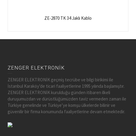
ZE-2870 TK 34 Jaklı Kablo
ZENGER ELEKTRONİK
ZENGER ELEKTRONİK geçmiş tecrübe ve bilgi birikimi ile
İstanbul Karaköy’de ticari faaliyetlerine 1995 yılında başlamıştır.
ZENGER ELEKTRONİK kurulduğu günden itibaren ilkeli
duruşumuzdan ve dürüstlüğümüzden taviz vermeden zaman ile
Türkiye genelinde ve Türkiye’ye komşu ülkelerde bilinir ve
güvenilir bir firma konumunda faaliyetlerine devam etmektedir.