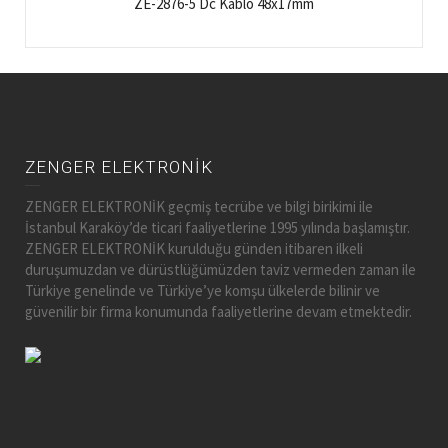
ZE-2876-5 Dc Kablo 48x17mm
ZENGER ELEKTRONİK
ZENGER ELEKTRONİK geçmiş tecrübe ve bilgi birikimi ile
İstanbul Karaköy’de ticari faaliyetlerine 1995 yılında başlamıştır.
ZENGER ELEKTRONİK kurulduğu günden itibaren ilkeli
duruşumuzdan ve dürüstlüğümüzden taviz vermeden zaman ile
Türkiye genelinde ve Türkiye’ye komşu ülkelerde bilinir ve
güvenilir bir firma konumunda faaliyetlerine devam etmektedir.