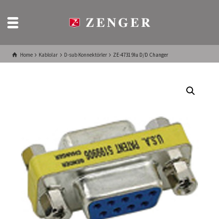
Home
Kablolar
D-sub Konnektörler
ZE-4731 9lu D/D Changer