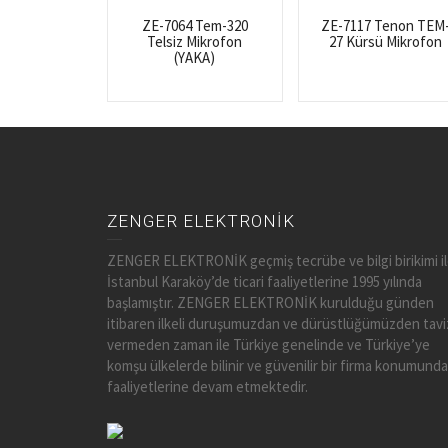
ZE-7064 Tem-320
ZE-7117 Tenon TEM
Telsiz Mikrofon
27 Kürsü Mikrofon
(YAKA)
ZENGER ELEKTRONİK
ZENGER ELEKTRONİK geçmiş tecrübe ve bilgi birikimi i
İstanbul Karaköy’de ticari faaliyetlerine 1995 yılında
başlamıştır. ZENGER ELEKTRONİK kurulduğu günden
itibaren ilkeli duruşumuzdan ve dürüstlüğümüzden tavi
vermeden zaman ile Türkiye genelinde ve Türkiye’ye
komşu ülkelerde bilinir ve güvenilir bir firma konumunda
faaliyetlerine devam etmektedir.