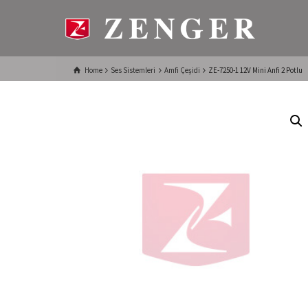
Home
Ses Sistemleri
Amfi Çeşidi
ZE-7250-1 12V Mini Anfi 2 Potlu