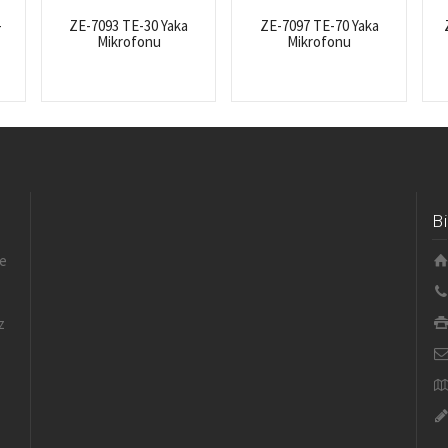
-
ZE-7093 TE-30 Yaka
ZE-7097 TE-70 Yaka
Mikrofonu
Mikrofonu
B
le
z