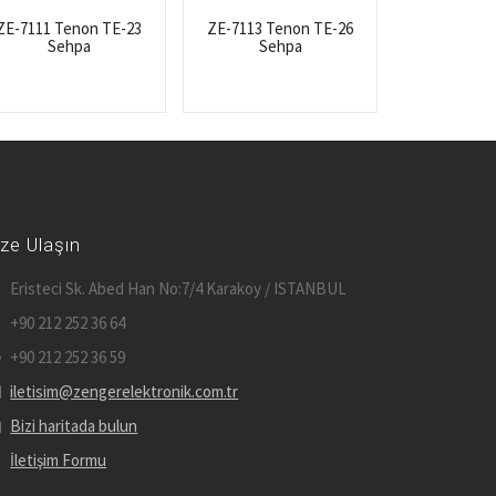
ZE-7111 Tenon TE-23
ZE-7113 Tenon TE-26
Sehpa
Sehpa
ize Ulaşın
Eristeci Sk. Abed Han No:7/4 Karakoy / ISTANBUL
+90 212 252 36 64
+90 212 252 36 59
iletisim@zengerelektronik.com.tr
Bizi haritada bulun
İletişim Formu