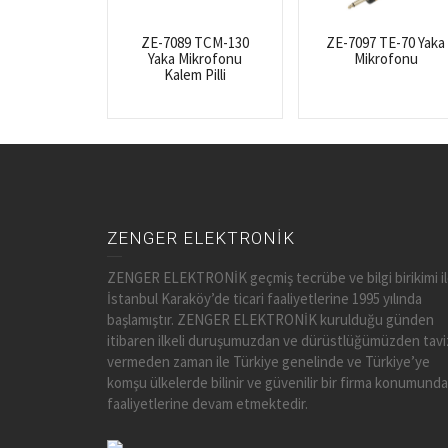
ZE-7089 TCM-130
ZE-7097 TE-70 Yaka
Yaka Mikrofonu
Mikrofonu
Kalem Pilli
ZENGER ELEKTRONİK
ZENGER ELEKTRONİK geçmiş tecrübe ve bilgi birikimi i
İstanbul Karaköy’de ticari faaliyetlerine 1995 yılında
başlamıştır. ZENGER ELEKTRONİK kurulduğu günden
itibaren ilkeli duruşumuzdan ve dürüstlüğümüzden tavi
vermeden zaman ile Türkiye genelinde ve Türkiye’ye
komşu ülkelerde bilinir ve güvenilir bir firma konumunda
faaliyetlerine devam etmektedir.