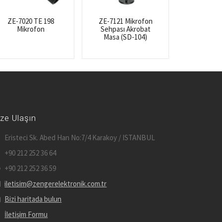
ZE-7020 TE 198
ZE-7121 Mikrofon
Mikrofon
Sehpası Akrobat
Masa (SD-104)
ize Ulaşın
Eristeci Sk. Abed Han No:7/4 Karakoy / ISTANBUL
+90 212 252 36 64
+90 212 252 36 59
iletisim@zengerelektronik.com.tr
Bizi haritada bulun
İletişim Formu