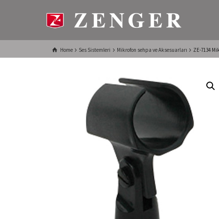
Home
Ses Sistemleri
Mikrofon sehpa ve Aksesuarları
ZE-7134 Mik