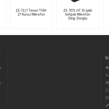
ZE-7117 Tenon TEM-
ZE-7071 HT 35 Işıklı
27 Kürsü Mikrofon
Sehpalı Mikrofon
Ding-Donglu
B
le
z