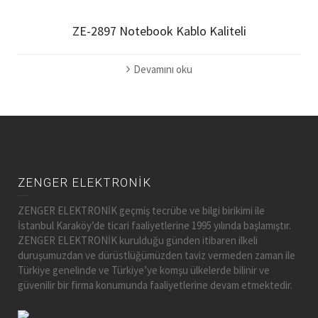
ZE-2897 Notebook Kablo Kaliteli
Devamını oku
ZENGER ELEKTRONİK
ZENGER ELEKTRONİK geçmiş tecrübe ve bilgi birikimi ile
İstanbul Karaköy’de ticari faaliyetlerine 1995 yılında başlamıştır.
ZENGER ELEKTRONİK kurulduğu günden itibaren ilkeli
duruşumuzdan ve dürüstlüğümüzden taviz vermeden zaman ile
Türkiye genelinde ve Türkiye’ye komşu ülkelerde bilinir ve
güvenilir bir firma konumunda faaliyetlerine devam etmektedir.