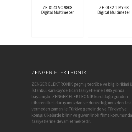
ZE-0143 VC 9808
ZE-0132-1 MY 68
Digital Multimeter
Digital Multimeter
ZENGER ELEKTRONİK
ZENGER ELEKTRONİK geçmiş tecrübe ve bilgi birikimi i
İstanbul Karaköy’de ticari faaliyetlerine 1995 yılında
başlamıştır. ZENGER ELEKTRONİK kurulduğu günden
itibaren ilkeli duruşumuzdan ve dürüstlüğümüzden tavi
vermeden zaman ile Türkiye genelinde ve Türkiye’ye
komşu ülkelerde bilinir ve güvenilir bir firma konumunda
faaliyetlerine devam etmektedir.