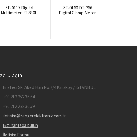
ZE-0117 Digital
ZE-0160 DT 266
Multimeter JT 830L
Digital Clamp Meter
ize Ulaşın
Eristeci Sk. Abed Han No:7/4 Karakoy / ISTANBUL
+90 212 252 36 64
+90 212 252 36 59
iletisim@zengerelektronik.com.tr
Bizi haritada bulun
İletişim Formu