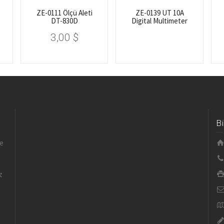
ZE-0111 Ölçü Aleti
ZE-0139 UT 10A
DT-830D
Digital Multimeter
3,00
$
B
le
z