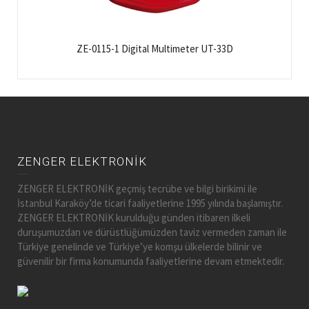
ZE-0115-1 Digital Multimeter UT-33D
ZENGER ELEKTRONİK
ZENGER ELEKTRONİK geçmiş tecrübe ve bilgi birikimi ile
İstanbul Karaköy’de ticari faaliyetlerine 1995 yılında başlamıştır.
ZENGER ELEKTRONİK kurulduğu günden itibaren ilkeli
duruşumuzdan ve dürüstlüğümüzden taviz vermeden zaman ile
Türkiye genelinde ve Türkiye’ye komşu ülkelerde bilinir ve
güvenilir bir firma konumunda faaliyetlerine devam etmektedir.