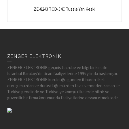
ZE-8243 TCD-54C Tussle Yan Keski
ZENGER ELEKTRONİK
ZENGER ELEKTRONİK geçmiş tecrübe ve bilgi birikimi ile
İstanbul Karaköy’de ticari faaliyetlerine 1995 yılında başlamıştır.
ZENGER ELEKTRONİK kurulduğu günden itibaren ilkeli
duruşumuzdan ve dürüstlüğümüzden taviz vermeden zaman ile
Türkiye genelinde ve Türkiye’ye komşu ülkelerde bilinir ve
güvenilir bir firma konumunda faaliyetlerine devam etmektedir.