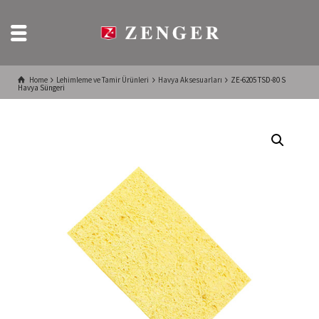
Home
Lehimleme ve Tamir Ürünleri
Havya Aksesuarları
ZE-6205 TSD-80 S
Havya Süngeri