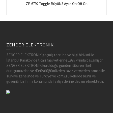
ZE-6792 Toggle Büyük 3 Ayak On Off On
ZENGER ELEKTRONİK
ZENGER ELEKTRONİK geçmiş tecrübe ve bilgi birikimi ile
İstanbul Karaköy’de ticari faaliyetlerine 1995 yılında başlamıştır.
ZENGER ELEKTRONİK kurulduğu günden itibaren ilkeli
duruşumuzdan ve dürüstlüğümüzden taviz vermeden zaman ile
Türkiye genelinde ve Türkiye’ye komşu ülkelerde bilinir ve
güvenilir bir firma konumunda faaliyetlerine devam etmektedir.