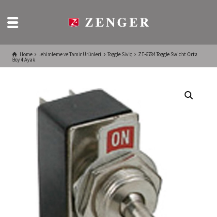
Home
Lehimleme ve Tamir Ürünleri
Toggle Siviç
ZE-6784 Toggle Swicht Orta
Boy 4 Ayak