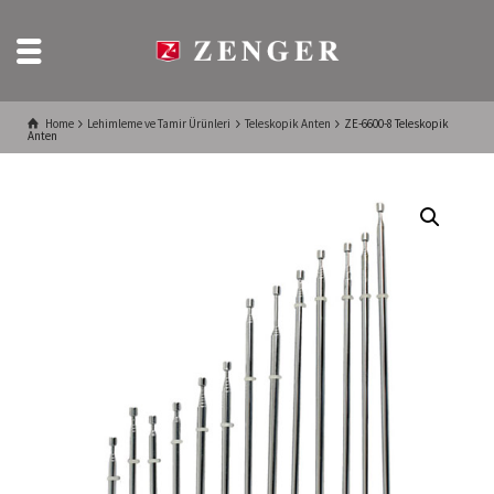
Home
Lehimleme ve Tamir Ürünleri
Teleskopik Anten
ZE-6600-8 Teleskopik
Anten