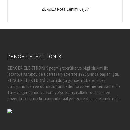
ZE-6013 Pota Lehimi 63/37
ZENGER ELEKTRONİK
ZENGER ELEKTRONİK geçmiş tecrübe ve bilgi birikimi ile
İstanbul Karaköy’de ticari faaliyetlerine 1995 yılında başlamıştır.
ZENGER ELEKTRONİK kurulduğu günden itibaren ilkeli
duruşumuzdan ve dürüstlüğümüzden taviz vermeden zaman ile
Türkiye genelinde ve Türkiye’ye komşu ülkelerde bilinir ve
güvenilir bir firma konumunda faaliyetlerine devam etmektedir.