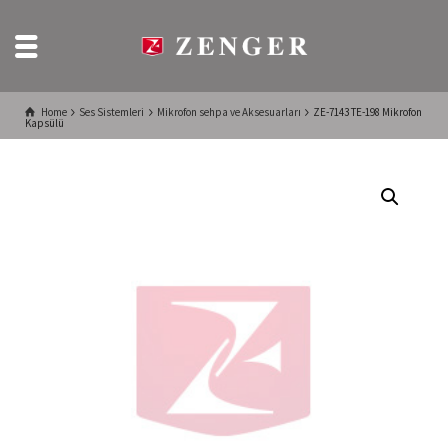
Home
Ses Sistemleri
Mikrofon sehpa ve Aksesuarları
ZE-7143 TE-198 Mikrofon
Kapsülü