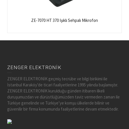
ZE-7070 HT 370 Işıklı Sehpalı Mikrofon
ZENGER ELEKTRONİK
ZENGER ELEKTRONİK geçmiş tecrübe ve bilgi birikimi ile
İstanbul Karaköy’de ticari faaliyetlerine 1995 yılında başlamıştır.
ZENGER ELEKTRONİK kurulduğu günden itibaren ilkeli
duruşumuzdan ve dürüstlüğümüzden taviz vermeden zaman ile
Türkiye genelinde ve Türkiye’ye komşu ülkelerde bilinir ve
güvenilir bir firma konumunda faaliyetlerine devam etmektedir.