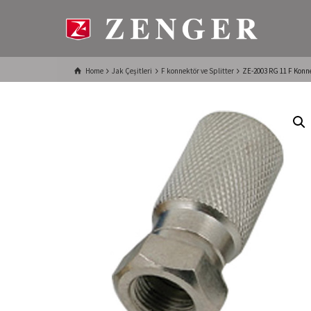
Home
Jak Çeşitleri
F konnektör ve Splitter
ZE-2003 RG 11 F Konn