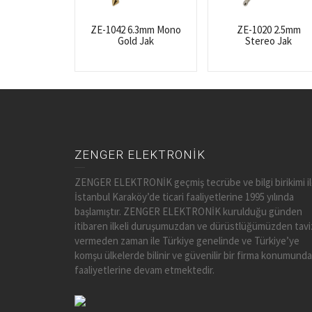
ZE-1042 6.3mm Mono
ZE-1020 2.5mm
Gold Jak
Stereo Jak
ZENGER ELEKTRONİK
ZENGER ELEKTRONİK geçmiş tecrübe ve bilgi birikimi i
İstanbul Karaköy’de ticari faaliyetlerine 1995 yılında
başlamıştır. ZENGER ELEKTRONİK kurulduğu günden
itibaren ilkeli duruşumuzdan ve dürüstlüğümüzden tavi
vermeden zaman ile Türkiye genelinde ve Türkiye’ye
komşu ülkelerde bilinir ve güvenilir bir firma konumunda
faaliyetlerine devam etmektedir.