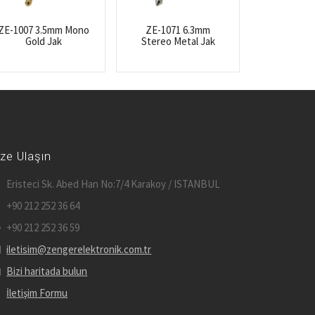
ZE-1007 3.5mm Mono
ZE-1071 6.3mm
Gold Jak
Stereo Metal Jak
ize Ulaşın
Eristeci Sk. Abed Han No:7/4 Karakoy / ISTANBUL
+90 212 252 36 64
+90 212 252 36 59
iletisim@zengerelektronik.com.tr
Bizi haritada bulun
İletişim Formu