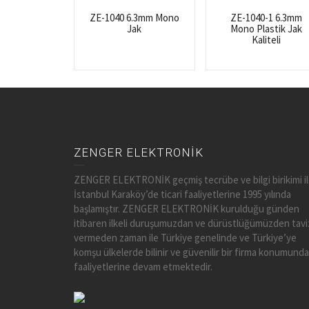
ZE-1040 6.3mm Mono
ZE-1040-1 6.3mm
Jak
Mono Plastik Jak
Kaliteli
ZENGER ELEKTRONİK
ZENGER ELEKTRONİK geçmiş tecrübe ve bilgi birikimi i
İstanbul Karaköy’de ticari faaliyetlerine 1995 yılında
başlamıştır. ZENGER ELEKTRONİK kurulduğu günden
itibaren ilkeli duruşumuzdan ve dürüstlüğümüzden tavi
vermeden zaman ile Türkiye genelinde ve Türkiye’ye
komşu ülkelerde bilinir ve güvenilir bir firma konumunda
faaliyetlerine devam etmektedir.