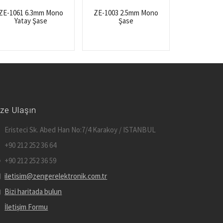
ZE-1061 6.3mm Mono
ZE-1003 2.5mm Mono
Yatay Şase
Şase
ize Ulaşın
Eristeci Sk. Abed Han No:7/4 Karakoy / ISTANBUL
+90 212 252 36 64
+90 212 252 36 59
iletisim@zengerelektronik.com.tr
Bizi haritada bulun
İletişim Formu