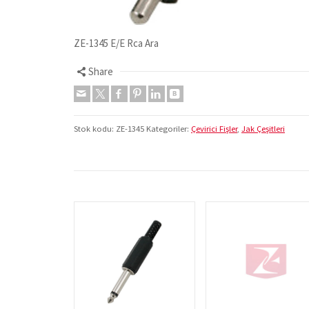
ZE-1345 E/E Rca Ara
Share
Stok kodu:
ZE-1345
Kategoriler:
Çevirici Fişler
,
Jak Çeşitleri