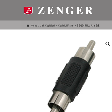
Home
Jak Çeşitleri
Çevirici Fişler
ZE-1345 Rca Ara E/E