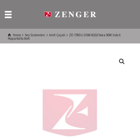
Home
Ses Sistemleri
Amfi Çeşidi
ZE-7393-1 OSW-8102 Yaka 50W Usb li
Hoparlörlü Anfi