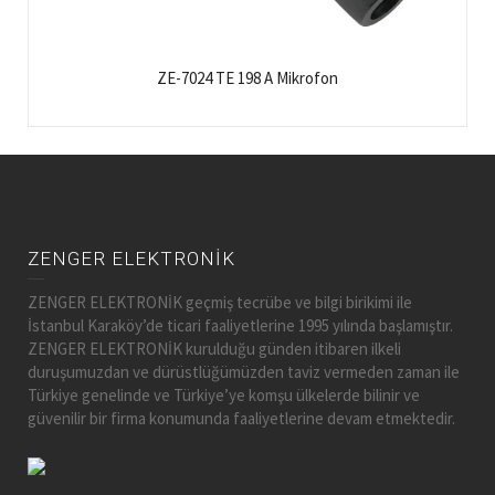
ZE-7024 TE 198 A Mikrofon
ZENGER ELEKTRONİK
ZENGER ELEKTRONİK geçmiş tecrübe ve bilgi birikimi ile
İstanbul Karaköy’de ticari faaliyetlerine 1995 yılında başlamıştır.
ZENGER ELEKTRONİK kurulduğu günden itibaren ilkeli
duruşumuzdan ve dürüstlüğümüzden taviz vermeden zaman ile
Türkiye genelinde ve Türkiye’ye komşu ülkelerde bilinir ve
güvenilir bir firma konumunda faaliyetlerine devam etmektedir.