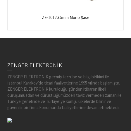
ZE-1012 3.5mm Mono Şase
ZENGER ELEKTRONİK
ZENGER ELEKTRONİK geçmiş tecrübe ve bilgi birikimi ile
İstanbul Karaköy’de ticari faaliyetlerine 1995 yılında başlamıştır.
ZENGER ELEKTRONİK kurulduğu günden itibaren ilkeli
duruşumuzdan ve dürüstlüğümüzden taviz vermeden zaman ile
Türkiye genelinde ve Türkiye’ye komşu ülkelerde bilinir ve
güvenilir bir firma konumunda faaliyetlerine devam etmektedir.