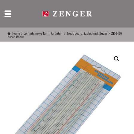
Home
Lehimleme ve Tamir Ürünleri
Breadboard, İzoleband, Buzer
ZE-6460
Bread Board