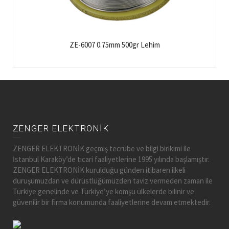
ZE-6007 0.75mm 500gr Lehim
ZENGER ELEKTRONİK
ZENGER ELEKTRONİK geçmiş tecrübe ve bilgi birikimi ile
İstanbul Karaköy’de ticari faaliyetlerine 1995 yılında başlamıştır.
ZENGER ELEKTRONİK kurulduğu günden itibaren ilkeli
duruşumuzdan ve dürüstlüğümüzden taviz vermeden zaman ile
Türkiye genelinde ve Türkiye’ye komşu ülkelerde bilinir ve
güvenilir bir firma konumunda faaliyetlerine devam etmektedir.