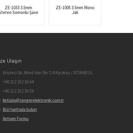
ZE-1033 3.5mm
ZE-1005 3.5mm Mono
Stereo Somonlu Şase
Jak
ize Ulaşın
Eristeci Sk. Abed Han No:7/4 Karakoy / ISTANBUL
+90 212 252 36 64
+90 212 252 36 59
iletisim@zengerelektronik.com.tr
Bizi haritada bulun
İletişim Formu