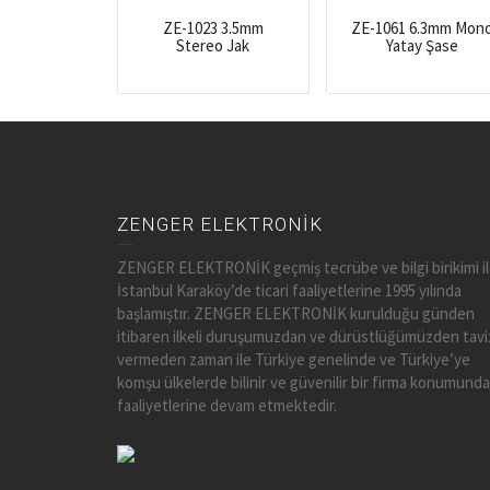
ZE-1023 3.5mm
ZE-1061 6.3mm Mon
Stereo Jak
Yatay Şase
ZENGER ELEKTRONİK
ZENGER ELEKTRONİK geçmiş tecrübe ve bilgi birikimi i
İstanbul Karaköy’de ticari faaliyetlerine 1995 yılında
başlamıştır. ZENGER ELEKTRONİK kurulduğu günden
itibaren ilkeli duruşumuzdan ve dürüstlüğümüzden tavi
vermeden zaman ile Türkiye genelinde ve Türkiye’ye
komşu ülkelerde bilinir ve güvenilir bir firma konumunda
faaliyetlerine devam etmektedir.