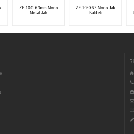
o
ZE-1041 6.3mm Mono
ZE-1050 6.3 Mono Jak
Metal Jak
Kaliteli
B
le
z