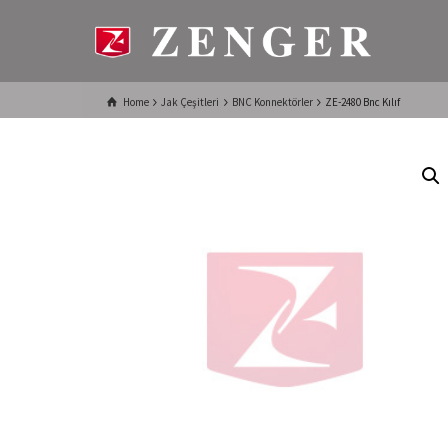
Home
Jak Çeşitleri
BNC Konnektörler
ZE-2480 Bnc Kılıf