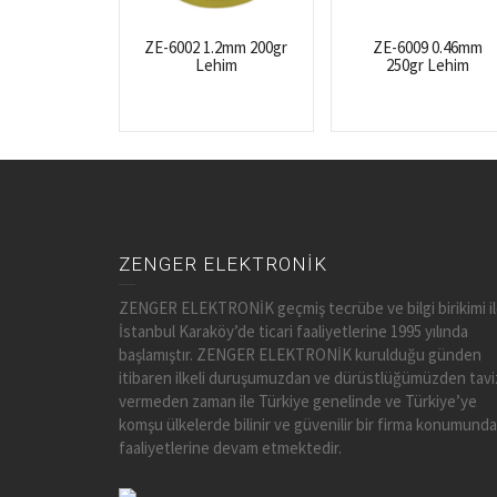
ZE-6002 1.2mm 200gr
ZE-6009 0.46mm
Lehim
250gr Lehim
ZENGER ELEKTRONİK
ZENGER ELEKTRONİK geçmiş tecrübe ve bilgi birikimi i
İstanbul Karaköy’de ticari faaliyetlerine 1995 yılında
başlamıştır. ZENGER ELEKTRONİK kurulduğu günden
itibaren ilkeli duruşumuzdan ve dürüstlüğümüzden tavi
vermeden zaman ile Türkiye genelinde ve Türkiye’ye
komşu ülkelerde bilinir ve güvenilir bir firma konumunda
faaliyetlerine devam etmektedir.