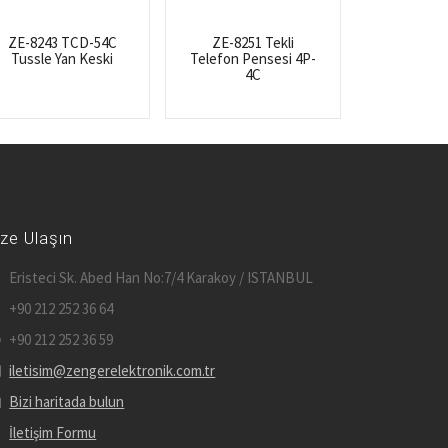
ZE-8243 TCD-54C
ZE-8251 Tekli
Tussle Yan Keski
Telefon Pensesi 4P-
4C
ize Ulaşın
Eristeci Sk. Abed Han No:7/4 Karakoy / ISTANBUL
+90 212 252 36 64
+90 212 252 36 59
iletisim@zengerelektronik.com.tr
Bizi haritada bulun
İletişim Formu