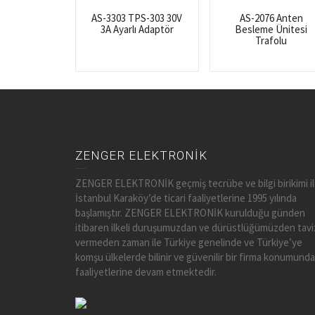
AS-3303 TPS-303 30V
AS-2076 Anten
3A Ayarlı Adaptör
Besleme Ünitesi
Trafolu
ZENGER ELEKTRONİK
ZENGER ELEKTRONİK geçmiş tecrübe ve bilgi birikimi i
İstanbul Karaköy’de ticari faaliyetlerine 1995 yılında
başlamıştır. ZENGER ELEKTRONİK kurulduğu günden
itibaren ilkeli duruşumuzdan ve dürüstlüğümüzden tavi
vermeden zaman ile Türkiye genelinde ve Türkiye’ye
komşu ülkelerde bilinir ve güvenilir bir firma konumunda
faaliyetlerine devam etmektedir.