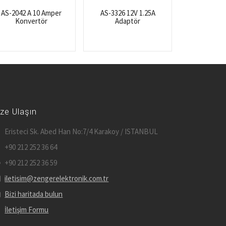
AS-2042 A 10 Amper
AS-3326 12V 1.25A
Konvertör
Adaptör
ize Ulaşın
Eristeci Sk. Abed Han No:7/4 Karakoy / ISTANBUL
+90 212 252 36 64
+90 212 252 36 59
iletisim@zengerelektronik.com.tr
Bizi haritada bulun
İletişim Formu