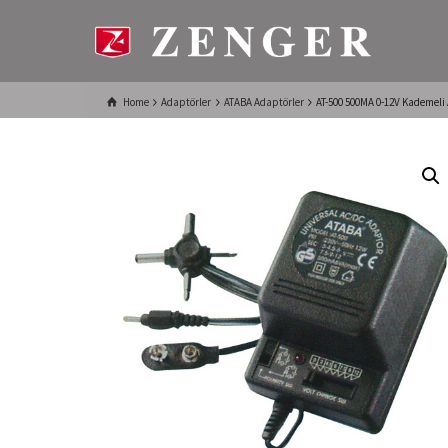
Home
Adaptörler
ATABA Adaptörler
AT-500 500MA 0-12V Kademeli