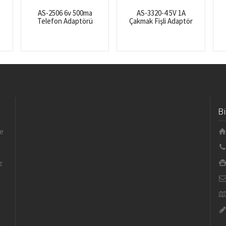
AS-2506 6v 500ma
AS-3320-4 5V 1A
Telefon Adaptörü
Çakmak Fişli Adaptör
B
le
z