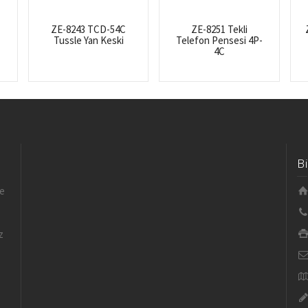
ZE-8243 TCD-54C
ZE-8251 Tekli
Tussle Yan Keski
Telefon Pensesi 4P-
4C
B
le
z