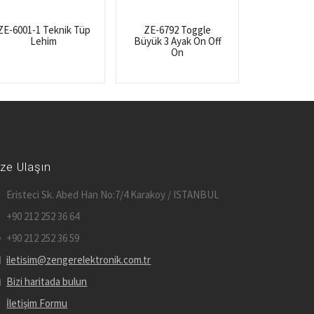
ZE-6001-1 Teknik Tüp
ZE-6792 Toggle
Lehim
Büyük 3 Ayak On Off
On
ize Ulaşın
Eristeci Sk. Abed Han No:7/4 Karakoy / ISTANBUL
+90 212 252 36 64
+90 212 252 36 59
iletisim@zengerelektronik.com.tr
Bizi haritada bulun
İletişim Formu