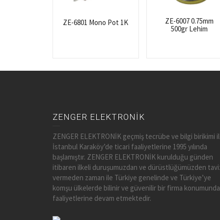
ZE-6007 0.75mm
ZE-6801 Mono Pot 1K
500gr Lehim
ZENGER ELEKTRONİK
ZENGER ELEKTRONİK geçmiş tecrübe ve bilgi birikimi i
İstanbul Karaköy’de ticari faaliyetlerine 1995 yılında
başlamıştır. ZENGER ELEKTRONİK kurulduğu günden
itibaren ilkeli duruşumuzdan ve dürüstlüğümüzden tavi
vermeden zaman ile Türkiye genelinde ve Türkiye’ye
komşu ülkelerde bilinir ve güvenilir bir firma konumunda
faaliyetlerine devam etmektedir.