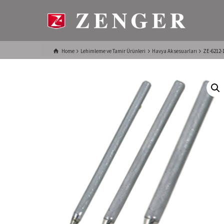
Home
Lehimleme ve Tamir Ürünleri
Havya Aksesuarları
ZE-6212-