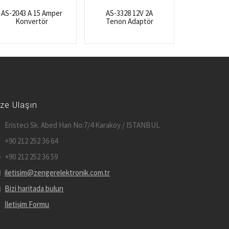
AS-2043 A 15 Amper
AS-3328 12V 2A
Konvertör
Tenon Adaptör
ize Ulaşın
Eristeci Sk. Abed Han No:7/4 Karakoy / ISTANBUL
+90 212 252 36 64
+90 212 252 36 59
iletisim@zengerelektronik.com.tr
Bizi haritada bulun
İletişim Formu