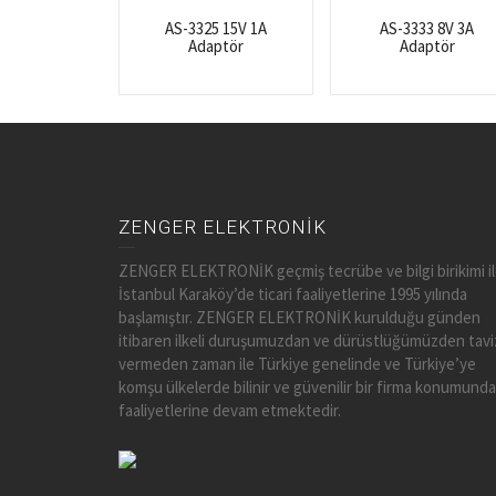
AS-3325 15V 1A
AS-3333 8V 3A
Adaptör
Adaptör
ZENGER ELEKTRONİK
ZENGER ELEKTRONİK geçmiş tecrübe ve bilgi birikimi i
İstanbul Karaköy’de ticari faaliyetlerine 1995 yılında
başlamıştır. ZENGER ELEKTRONİK kurulduğu günden
itibaren ilkeli duruşumuzdan ve dürüstlüğümüzden tavi
vermeden zaman ile Türkiye genelinde ve Türkiye’ye
komşu ülkelerde bilinir ve güvenilir bir firma konumunda
faaliyetlerine devam etmektedir.