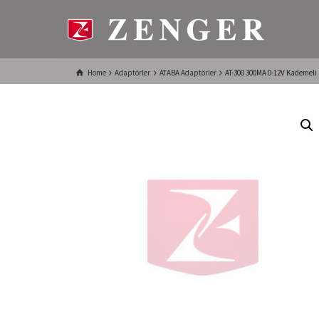
Home
Adaptörler
ATABA Adaptörler
AT-300 300MA 0-12V Kademeli