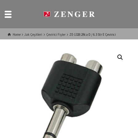
Home
Jak Çeşitleri
Çevirici Fişler
ZE-1326 2Rca D / 6.3 Str E Çevirici