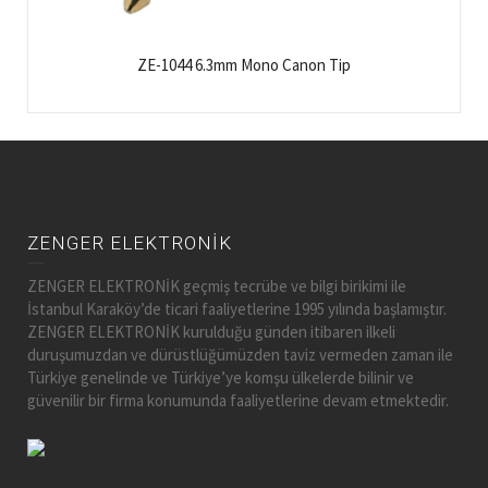
ZE-1044 6.3mm Mono Canon Tip
ZENGER ELEKTRONİK
ZENGER ELEKTRONİK geçmiş tecrübe ve bilgi birikimi ile
İstanbul Karaköy’de ticari faaliyetlerine 1995 yılında başlamıştır.
ZENGER ELEKTRONİK kurulduğu günden itibaren ilkeli
duruşumuzdan ve dürüstlüğümüzden taviz vermeden zaman ile
Türkiye genelinde ve Türkiye’ye komşu ülkelerde bilinir ve
güvenilir bir firma konumunda faaliyetlerine devam etmektedir.