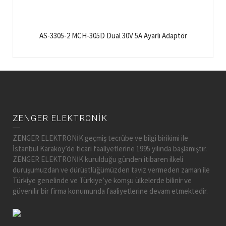
AS-3305-2 MCH-305D Dual 30V 5A Ayarlı Adaptör
ZENGER ELEKTRONİK
ZENGER ELEKTRONİK geçmiş tecrübe ve bilgi birikimi ile
İstanbul Karaköy’de ticari faaliyetlerine 1995 yılında başlamıştır.
ZENGER ELEKTRONİK kurulduğu günden itibaren ilkeli
duruşumuzdan ve dürüstlüğümüzden taviz vermeden zaman ile
Türkiye genelinde ve Türkiye’ye komşu ülkelerde bilinir ve
güvenilir bir firma konumunda faaliyetlerine devam etmektedir.