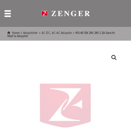
Home
Adaptörler
AC-DC, AC-AC Adaptör
MS-40 SW 24V 24V 1.5A Swicht
Mod’lu Adaptör