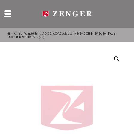
Home
Adaptörler
AC-DC, AC-AC Adaptör
MS-40 CH 14.2V 3A Sw. Mode
Otomatik Kesmeli Akü Şarj