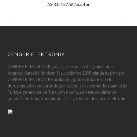
AS-3324 5V 5A Adaptör
ZENGER ELEKTRONİK
ZENGER ELEKTRONİK geçmiş tecrübe ve bilgi birikimi ile
İstanbul Karaköy’de ticari faaliyetlerine 1995 yılında başlamıştır.
ZENGER ELEKTRONİK kurulduğu günden itibaren ilkeli
duruşumuzdan ve dürüstlüğümüzden taviz vermeden zaman ile
Türkiye genelinde ve Türkiye’ye komşu ülkelerde bilinir ve
güvenilir bir firma konumunda faaliyetlerine devam etmektedir.