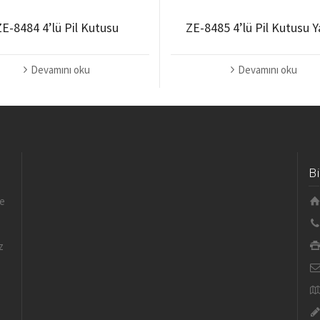
ZE-8484 4’lü Pil Kutusu
ZE-8485 4’lü Pil Kutusu Y
Devamını oku
Devamını oku
B
le
z