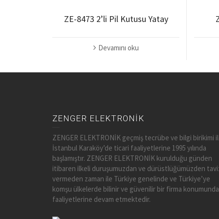
ZE-8473 2’li Pil Kutusu Yatay
Devamını oku
ZENGER ELEKTRONİK
ZENGER ELEKTRONİK geçmiş tecrübe ve bilgi birikimi i
İstanbul Karaköy’de ticari faaliyetlerine 1995 yılında
başlamıştır. ZENGER ELEKTRONİK kurulduğu günden
itibaren ilkeli duruşumuzdan ve dürüstlüğümüzden tavi
vermeden zaman ile Türkiye genelinde ve Türkiye’ye
komşu ülkelerde bilinir ve güvenilir bir firma konumunda
faaliyetlerine devam etmektedir.