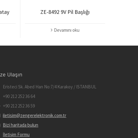
atay
ZE-8492 9V Pil Başlığı
Devamını oku
ize Ulaşın
Eristeci Sk. Abed Han No:7/4 Karakoy / ISTANBUL
+90 212 252 36 64
+90 212 252 36 59
iletisim@zengerelektronik.com.tr
Bizi haritada bulun
İletişim Formu