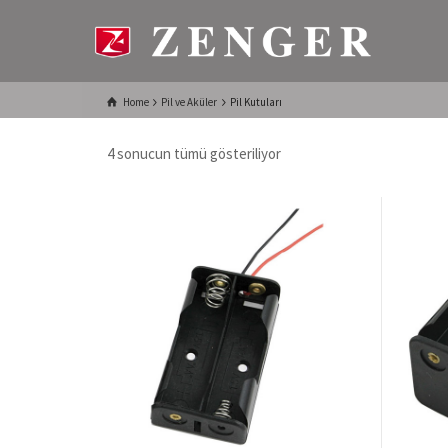
Home
Pil ve Aküler
Pil Kutuları
4 sonucun tümü gösteriliyor