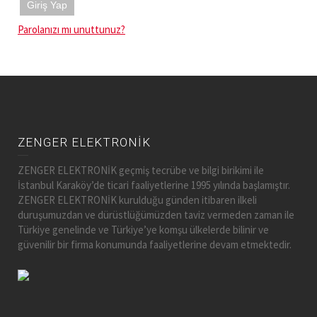
Giriş Yap
Parolanızı mı unuttunuz?
ZENGER ELEKTRONİK
ZENGER ELEKTRONİK geçmiş tecrübe ve bilgi birikimi ile
İstanbul Karaköy’de ticari faaliyetlerine 1995 yılında başlamıştır.
ZENGER ELEKTRONİK kurulduğu günden itibaren ilkeli
duruşumuzdan ve dürüstlüğümüzden taviz vermeden zaman ile
Türkiye genelinde ve Türkiye’ye komşu ülkelerde bilinir ve
güvenilir bir firma konumunda faaliyetlerine devam etmektedir.